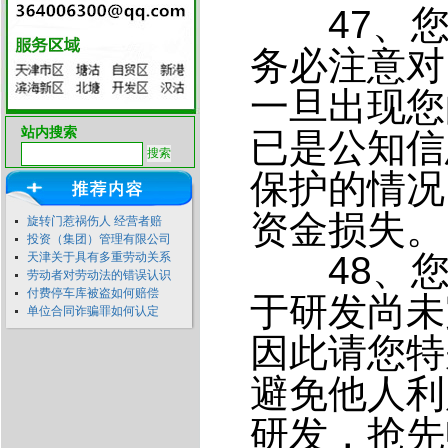
47、您
务必注意对
一旦出现您
站内搜索
已是公知信
保护的情况
资金损失。
旋转门惹祸伤人 经营者赔
投资（集团）管理有限公司
48、您
天津关于具有多重劳动关系
劳动者对劳动法的错误认识
付费停车库被盗如何赔偿
于研发尚未
单位合同诈骗罪如何认定
因此请您特
避免他人利
研发，抢先