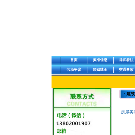
首页
滨海信息
律师看法
劳动争议
婚姻继承
交通事故
· 建
房屋买