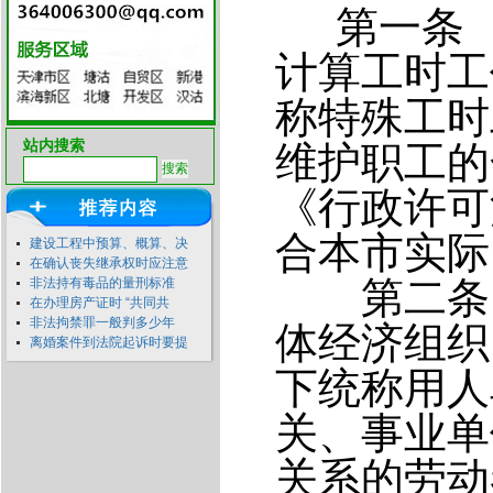
第一条
计算工时工
称特殊工时
站内搜索
维护职工的
《行政许可
合本市实际
建设工程中预算、概算、决
在确认丧失继承权时应注意
第二条 
非法持有毒品的量刑标准
在办理房产证时 “共同共
非法拘禁罪一般判多少年
体经济组织
离婚案件到法院起诉时要提
下统称用人
关、事业单
关系的劳动